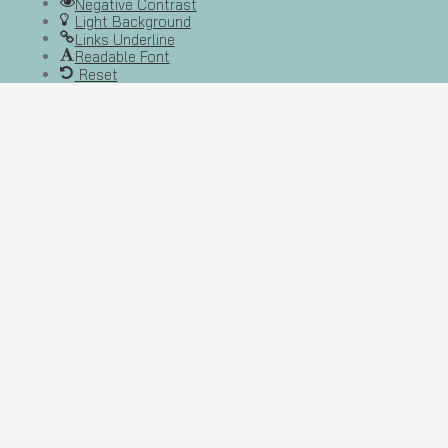
Negative Contrast
Light Background
Links Underline
Readable Font
Reset