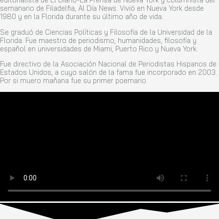
semanario de Filadelfia, Al Día News. Vivió en Nueva York desde
1980 y en la Florida durante su último año de vida.
Se graduó de Ciencias Políticas y Filosofía de la Universidad de la
Florida. Fue maestro de periodismo, humanidades, filosofía y
español en universidades de Miami, Puerto Rico y Nueva York.
Fue directivo de la Asociación Nacional de Periodistas Hispanos de
Estados Unidos, a cuyo salón de la fama fue incorporado en 2003.
Por si muero mañana fue su primer poemario.