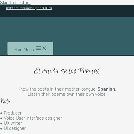
Skip to content
contact.me@asalgado.click
Main Menu
El rincón de los Poemas
Know the poets in their mother-tongue:
Spanish.
Listen their poems own their own voice.
Role
● Producer
● Voice User Interface designer
● UX writer
● UI designer