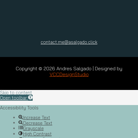
contact.me@asalgado.click
Copyright © 2026 Andres Salgado | Designed by
VCCDesignStudio
Skip to content
Open toolbar
Accessibility Tools
Increase Text
Decrease Text
Grayscale
High Contrast