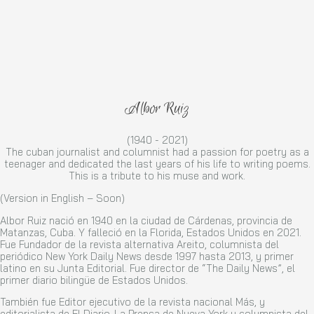
Albor Ruiz
(1940 - 2021)
The cuban journalist and columnist had a passion for poetry as a
teenager and dedicated the last years of his life to writing poems.
This is a tribute to his muse and work.
(Version in English – Soon)
Albor Ruiz nació en 1940 en la ciudad de Cárdenas, provincia de
Matanzas, Cuba. Y falleció en la Florida, Estados Unidos en 2021.
Fue Fundador de la revista alternativa Areito, columnista del
periódico New York Daily News desde 1997 hasta 2013, y primer
latino en su Junta Editorial.
Fue director de “The Daily News”, el
primer diario bilingüe de Estados Unidos.
También fue Editor ejecutivo de la revista nacional Más, y
editorialista de El Diario-La Prensa de Nueva York y columnista del